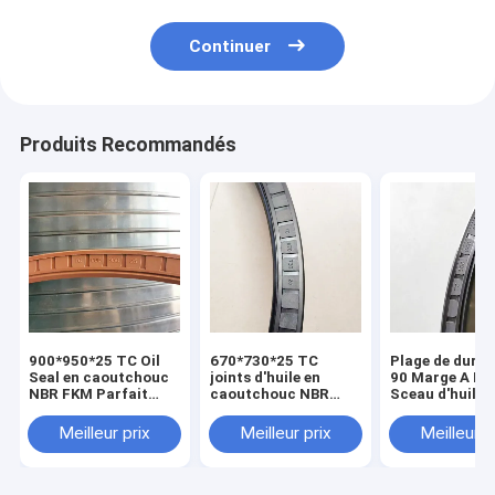
Continuer
Produits Recommandés
900*950*25 TC Oil
670*730*25 TC
Plage de duret
Seal en caoutchouc
joints d'huile en
90 Marge A N
NBR FKM Parfait
caoutchouc NBR
Sceau d'huile 
pour les applications
FKM pour une
caoutchouc
de scellement
résistance à haute
600*640*20 po
Meilleur prix
Meilleur prix
Meilleur p
température
toutes les indu