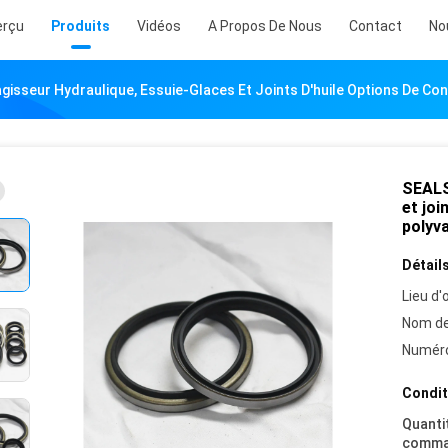
erçu
Produits
Vidéos
A Propos De Nous
Contact
No
isseur Hydraulique, Essuie-Glaces Et Joints D'huile Options De Co
SEALS
et joi
polyv
Détails
Lieu d'o
Nom de
Numéro
Condit
Quanti
comma