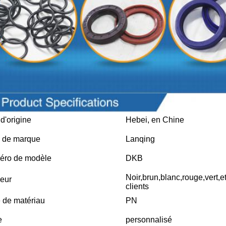
 d'origine
Hebei, en Chine
 de marque
Lanqing
ro de modèle
DKB
Noir,brun,blanc,rouge,vert,
eur
clients
 de matériau
PN
e
personnalisé