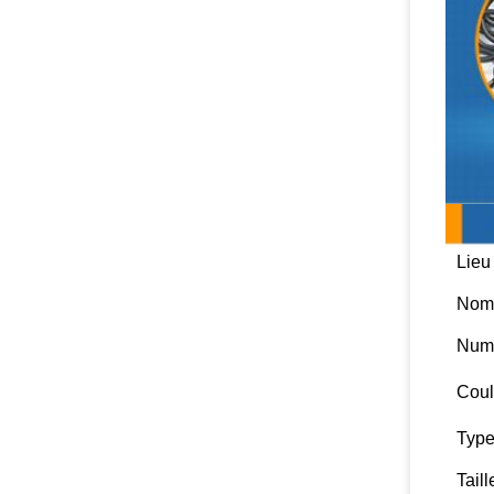
Lieu
Nom
Numé
Coul
Type
Taill