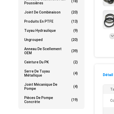
(18)
Poussières
Joint De Combinaison
(20)
Produits En PTFE
(13)
Tuyau Hydraulique
(9)
Ungrouped
(20)
Anneau De Scellement
(39)
OEM
Ceinture Du PK
(2)
Serre De Tuyau
(4)
Détail
Métallique
Joint Mécanique De
(4)
Pompe
Ta
Pièces De Pompe
(19)
Co
Concrète