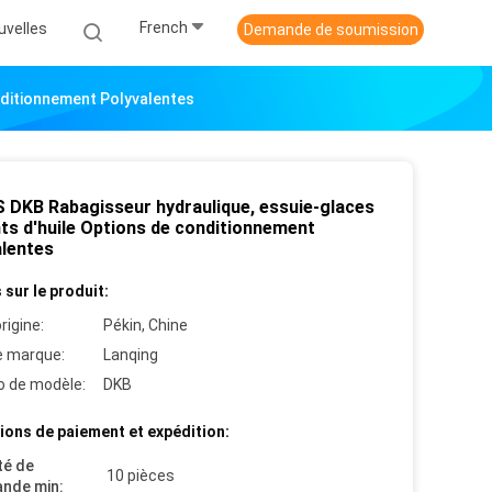
French
uvelles
Demande de soumission
nditionnement Polyvalentes
 DKB Rabagisseur hydraulique, essuie-glaces
nts d'huile Options de conditionnement
alentes
 sur le produit:
rigine:
Pékin, Chine
 marque:
Lanqing
 de modèle:
DKB
ions de paiement et expédition:
té de
10 pièces
nde min: