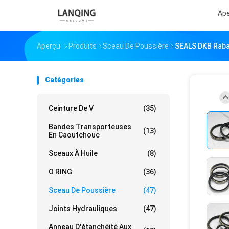
Ap
Aperçu
Produits
Sceau De Poussière
SEALS DKB Rabag
Catégories
Ceinture De V
(35)
Bandes Transporteuses
(13)
En Caoutchouc
Sceaux À Huile
(8)
O RING
(36)
Sceau De Poussière
(47)
Joints Hydrauliques
(47)
Anneau D'étanchéité Aux