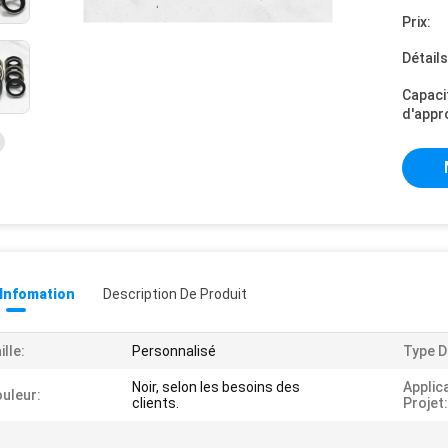
Prix:
Détail
Capaci
d'appr
 Infomation
Description De Produit
ille:
Personnalisé
Type D
Noir, selon les besoins des
Applic
uleur:
clients.
Projet: