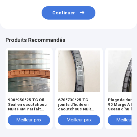
Continuer
Produits Recommandés
900*950*25 TC Oil
670*730*25 TC
Plage de duret
Seal en caoutchouc
joints d'huile en
90 Marge A N
NBR FKM Parfait
caoutchouc NBR
Sceau d'huile 
pour les applications
FKM pour une
caoutchouc
de scellement
résistance à haute
600*640*20 po
Meilleur prix
Meilleur prix
Meilleur p
température
toutes les indu