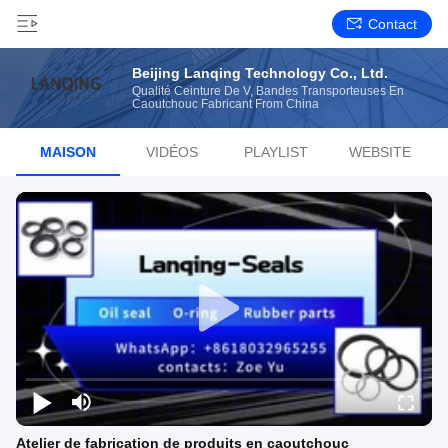
Contact
Beijing Lanqing Technology Co., Ltd.
Qualité Ceinture De V, Bandes Transporteuses En
Caoutchouc Fabricant From China
MAISON
VIDÉOS
PLAYLIST
WEBSITE
Atelier de fabrication de produits en caoutchouc