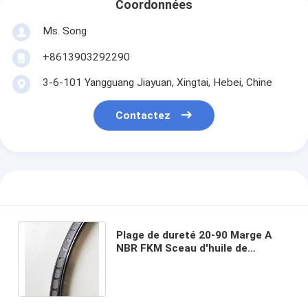
Coordonnées
Ms. Song
+8613903292290
3-6-101 Yangguang Jiayuan, Xingtai, Hebei, Chine
Contactez
Plage de dureté 20-90 Marge A
NBR FKM Sceau d'huile de
caoutchouc 600*640*20 pour
toutes les industries