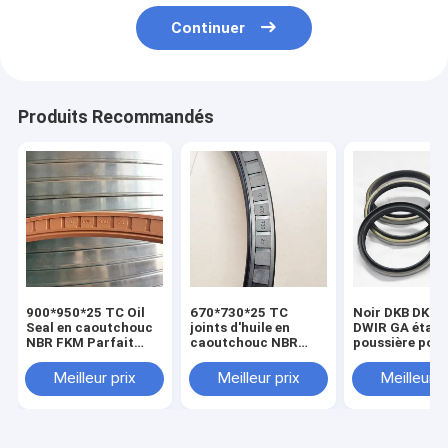
Continuer
Produits Recommandés
900*950*25 TC Oil
670*730*25 TC
Noir DKB DKBI
Seal en caoutchouc
joints d'huile en
DWIR GA étanc
NBR FKM Parfait
caoutchouc NBR
poussière pou
pour les applications
FKM pour une
essuie-glaces
de scellement
résistance à haute
étanches à l'hu
Meilleur prix
Meilleur prix
Meilleur p
température
pour résistanc
haute tempéra