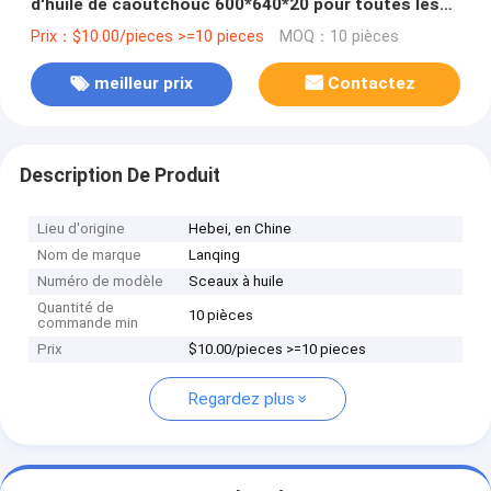
d'huile de caoutchouc 600*640*20 pour toutes les
industries
Prix：$10.00/pieces >=10 pieces
MOQ：10 pièces
meilleur prix
Contactez
Description De Produit
Lieu d'origine
Hebei, en Chine
Nom de marque
Lanqing
Numéro de modèle
Sceaux à huile
Quantité de
10 pièces
commande min
Prix
$10.00/pieces >=10 pieces
Regardez plus