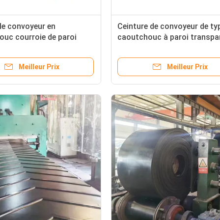
le convoyeur en
Ceinture de convoyeur de ty
uc courroie de paroi
caoutchouc à paroi transpa
 pour toutes les industries
pour applications lourdes
 à l'huile
Meilleur Prix
Meilleur Prix