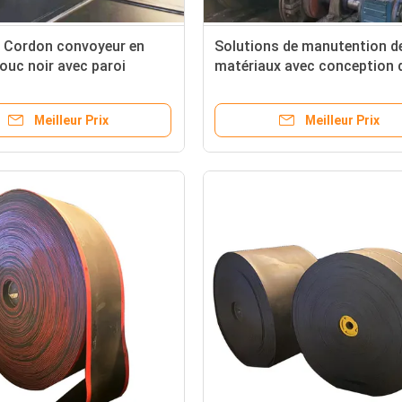
 Cordon convoyeur en
Solutions de manutention d
uc noir avec paroi
matériaux avec conception 
 et sacs transparents
bande transporteuse en
caoutchouc OEM et de paro
Meilleur Prix
Meilleur Prix
latérale