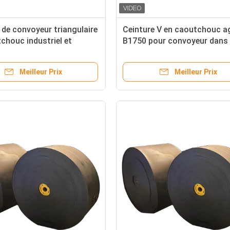
 de convoyeur triangulaire
Ceinture V en caoutchouc ag
chouc industriel et
B1750 pour convoyeur dans
l'emballage selon les besoin
client
Meilleur Prix
Meilleur Prix