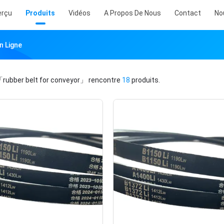
erçu
Produits
Vidéos
A Propos De Nous
Contact
No
n Ligne
rubber belt for conveyor」
rencontre
18
produits.