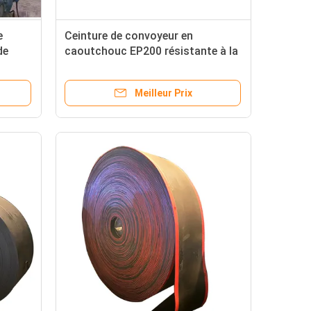
e
Ceinture de convoyeur en
de
caoutchouc EP200 résistante à la
chaleur et haute résistance à la
i
traction pour toutes les industries
Meilleur Prix