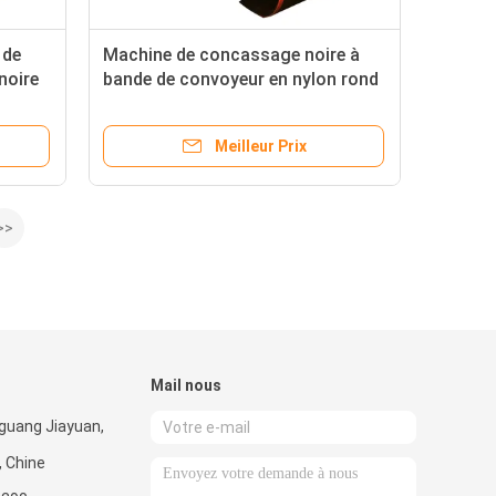
 de
Machine de concassage noire à
noire
bande de convoyeur en nylon rond
sans fin NN100 pour la fabrication
OEM/ODM
Meilleur Prix
>>
Mail nous
guang Jiayuan,
, Chine