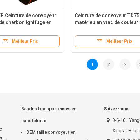
P Ceinture de convoyeur
Ceinture de convoyeur TD75
de charbon ignifuge en
matériau en vrac de couleur 
ouc noir pour haute
et épaisseur 5 mm OEM
ture
Meilleur Prix
Meilleur Prix
1
2
>
Bandes transporteuses en
Suivez-nous
3-6-101 Yang
caoutchouc
c
Xingtai, Hebei
OEM taille convoyeur en
r à