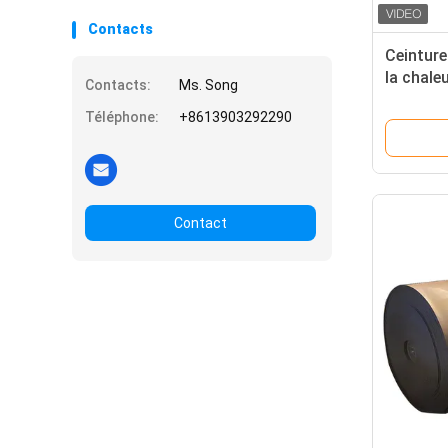
Contacts
Ceinture
la chale
Contacts:
Ms. Song
industri
Téléphone:
+8613903292290
Sacs/ca
Contact