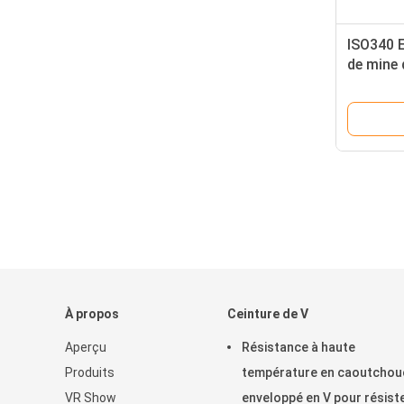
ISO340 E
de mine 
caoutch
tempéra
À propos
Ceinture de V
Aperçu
Résistance à haute
Produits
température en caoutchou
VR Show
enveloppé en V pour résiste