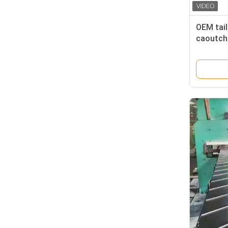
OEM tail
caoutcho
latérale
résistant