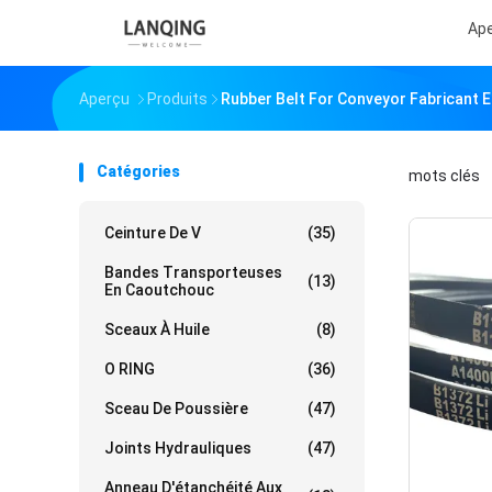
Ap
Aperçu
Produits
Rubber Belt For Conveyor Fabricant E
Catégories
mots clés
「
Ceinture De V
(35)
Bandes Transporteuses
(13)
En Caoutchouc
Sceaux À Huile
(8)
O RING
(36)
Sceau De Poussière
(47)
Joints Hydrauliques
(47)
Anneau D'étanchéité Aux