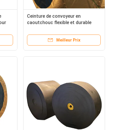
e
Ceinture de convoyeur en
our
caoutchouc flexible et durable
toutes
pour le transport en douceur des
matériaux
Meilleur Prix