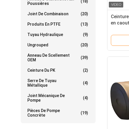
(18)
Poussières
Joint De Combinaison
(20)
Ceinture
en caout
Produits En PTFE
(13)
agricole
Tuyau Hydraulique
(9)
Ungrouped
(20)
Anneau De Scellement
(39)
OEM
Ceinture Du PK
(2)
Serre De Tuyau
(4)
Métallique
Joint Mécanique De
(4)
Pompe
Pièces De Pompe
(19)
Concrète