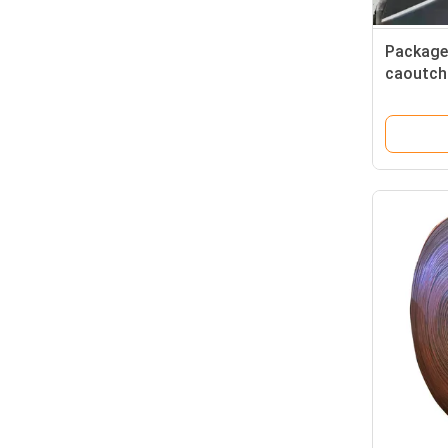
Package
caoutcho
latérale