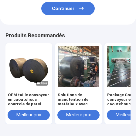
Continuer
Produits Recommandés
OEM taille convoyeur
Solutions de
Package Cord
en caoutchouc
manutention de
convoyeur en
courroie de paroi
matériaux avec
caoutchouc no
latérale pour toutes
conception de bande
avec paroi laté
les industries
transporteuse en
sacs transpar
Meilleur prix
Meilleur prix
Meilleur p
résistant à l'huile
caoutchouc OEM et
de paroi latérale