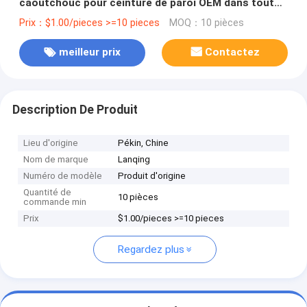
caoutchouc pour ceinture de paroi OEM dans toutes
les industries
Prix：$1.00/pieces >=10 pieces
MOQ：10 pièces
meilleur prix
Contactez
Description De Produit
Lieu d'origine
Pékin, Chine
Nom de marque
Lanqing
Numéro de modèle
Produit d'origine
Quantité de
10 pièces
commande min
Prix
$1.00/pieces >=10 pieces
Regardez plus