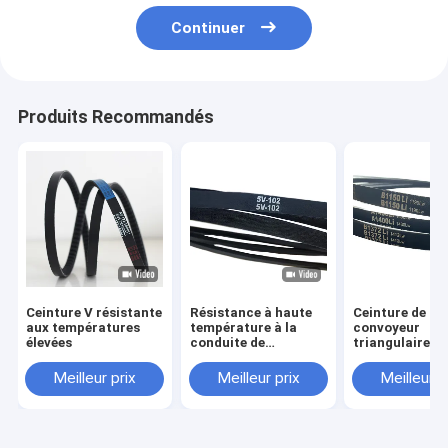
Continuer
Produits Recommandés
Ceinture V résistante
Résistance à haute
Ceinture de
aux températures
température à la
convoyeur
élevées
conduite de
triangulaire e
motocyclettes V-Belt
caoutchouc
pour résister à la
industriel et a
Meilleur prix
Meilleur prix
Meilleur p
tension