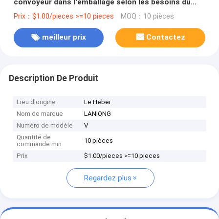
convoyeur dans l'emballage selon les besoins du
client
Prix：$1.00/pieces >=10 pieces
MOQ：10 pièces
meilleur prix
Contactez
Description De Produit
Lieu d'origine
Le Hebei
Nom de marque
LANIQNG
Numéro de modèle
V
Quantité de
10 pièces
commande min
Prix
$1.00/pieces >=10 pieces
Regardez plus