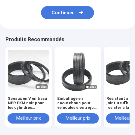
Continuer
Produits Recommandés
Sceaux en V en tissu
Emballage en
Résistant à l'h
NBR FKM noir pour
caoutchouc pour
jointure d'huil
les cylindres
véhicules électriques
résister à la t
hydrauliques à
NBR FKM V-Packing
dans la résist
piston et à chevron
Combination Seal
la températur
Meilleur prix
Meilleur prix
Meilleur p
pour haute pression
hydraulique
OEM/ODM