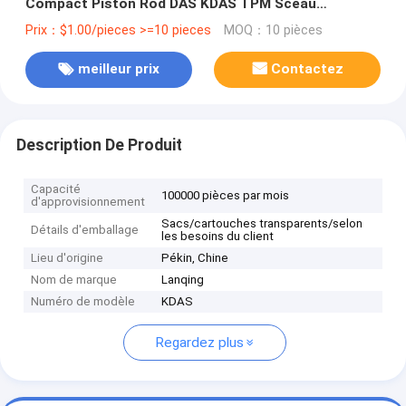
Compact Piston Rod DAS KDAS TPM Sceau
hydraulique
Prix：$1.00/pieces >=10 pieces
MOQ：10 pièces
meilleur prix
Contactez
Description De Produit
Capacité
100000 pièces par mois
d'approvisionnement
Sacs/cartouches transparents/selon
Détails d'emballage
les besoins du client
Lieu d'origine
Pékin, Chine
Nom de marque
Lanqing
Numéro de modèle
KDAS
Regardez plus