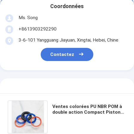
Coordonnées
Ms. Song
+8613903292290
3-6-101 Yangguang Jiayuan, Xingtai, Hebei, Chine
Contactez
Ventes colorées PU NBR POM à
double action Compact Piston
Rod DAS KDAS TPM Sceau
hydraulique