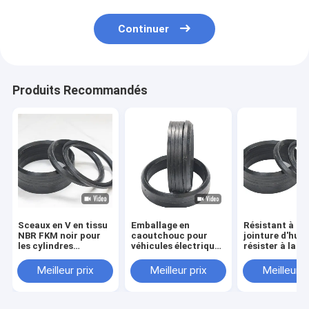
Continuer
Produits Recommandés
Sceaux en V en tissu
Emballage en
Résistant à l'h
NBR FKM noir pour
caoutchouc pour
jointure d'huil
les cylindres
véhicules électriques
résister à la t
hydrauliques à
NBR FKM V-Packing
dans la résist
piston et à chevron
Combination Seal
la températur
Meilleur prix
Meilleur prix
Meilleur p
pour haute pression
hydraulique
OEM/ODM