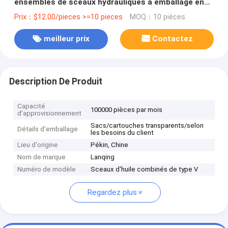
ensembles de sceaux hydrauliques à emballage en
V/sets à anneaux en V Matériau en caoutchouc
Prix：$12.00/pieces >=10 pieces
MOQ：10 pièces
meilleur prix
Contactez
Description De Produit
Capacité
100000 pièces par mois
d'approvisionnement
Sacs/cartouches transparents/selon
Détails d'emballage
les besoins du client
Lieu d'origine
Pékin, Chine
Nom de marque
Lanqing
Numéro de modèle
Sceaux d'huile combinés de type V
Regardez plus