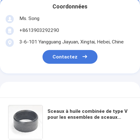
Coordonnées
Ms. Song
+8613903292290
3-6-101 Yangguang Jiayuan, Xingtai, Hebei, Chine
Contactez
Sceaux à huile combinée de type V
pour les ensembles de sceaux
hydrauliques à emballage en V/sets
à anneaux en V Matériau en
caoutchouc