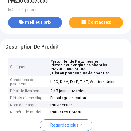
PM230 080373003
MOQ：1 pièces
meilleur prix
Contactez
Description De Produit
,
Piston fendu Putzmeister
Piston pour engins de chantier
Surligner
PM230 080373003
,
Piston pour engins de chantier
Conditions de
L / C, D / A, D / P, T / T, Western Union,
paiement
Délai de livraison
2 à 7 jours ouvrables
Détails d'emballage
Emballage en carton
Nom de marque
Putzmeister
Numéro de modèle
Particules PM230
Regardez plus