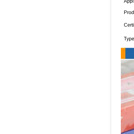
Appl
Prod
Certi
Type