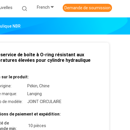
French
uvelles
Demande de soumission
aulique NBR
 service de boîte à O-ring résistant aux
ratures élevées pour cylindre hydraulique
 sur le produit:
rigine:
Pékin, Chine
 marque:
Lanqing
 de modèle:
JOINT CIRCULAIRE
ions de paiement et expédition:
té de
10 pièces
nde min: