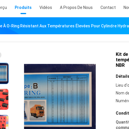
erçu
Produits
Vidéos
A Propos De Nous
Contact
No
îte À O-Ring Résistant Aux Températures Élevées Pour Cylindre Hydr
Kit de
tempé
NBR
Détails
Lieu d'o
Nom de
Numéro
Condit
Quanti
comma