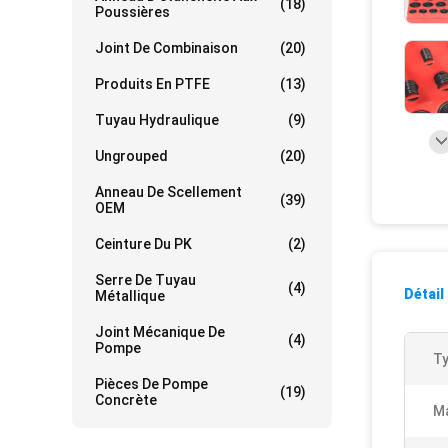
(18)
Poussières
Joint De Combinaison
(20)
Produits En PTFE
(13)
Tuyau Hydraulique
(9)
Ungrouped
(20)
Anneau De Scellement
(39)
OEM
Ceinture Du PK
(2)
Serre De Tuyau
(4)
Détail
Métallique
Joint Mécanique De
(4)
Pompe
Ty
Pièces De Pompe
(19)
Concrète
Ma