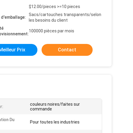
$12.00/pieces >=10 pieces
Sacs/cartouches transparents/selon
s d'emballage:
les besoins du client
té
100000 pièces par mois
ovisionnement:
Meilleur Prix
Contact
couleurs noires/faites sur
r:
commande
ation Du
Pour toutes les industries