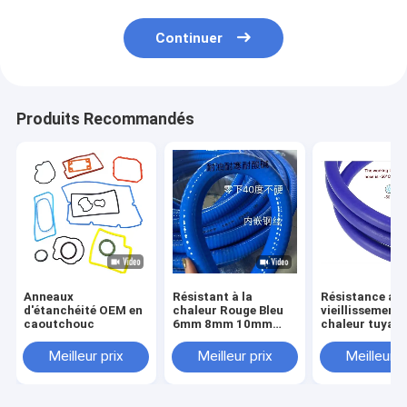
Continuer
Produits Recommandés
Anneaux
Résistant à la
Résistance au
d'étanchéité OEM en
chaleur Rouge Bleu
vieillissement 
caoutchouc
6mm 8mm 10mm
chaleur tuyau
12mm 14mm 15mm
vide en caout
Souple de chauffage
silicone tuyau
Meilleur prix
Meilleur prix
Meilleur p
à vide en silicone
hydraulique 1
pouces