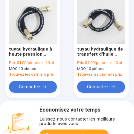
tuyau hydraulique à
tuyau hydraulique de
haute pression
transfert d'huile
personnalisé noir
résistant à la chaleur
Prix:
$1.00/pieces >=10 pieces
Prix:
$1.00/pieces >=10 pieces
2SN 4SP avec
à haute pression
MOQ:
10 pièces
MOQ:
10 pièces
surface lisse et type
avec matériau en
de colis
caoutchouc
Trouvez les derniers prix
Trouvez les derniers prix
OEM/ODM
Contactez
Contactez
Économisez votre temps
Laissez-nous contacter les meilleurs
produits avec vous.