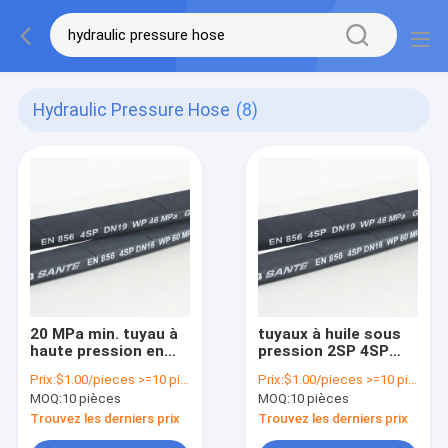
Hydraulic Pressure Hose
(8)
20 MPa min. tuyau à
tuyaux à huile sous
haute pression en
pression 2SP 4SP
acier tressé pour les
6SP tuyaux en
Prix:
$1.00/pieces >=10 pieces
Prix:
$1.00/pieces >=10 pieces
applications
caoutchouc
MOQ:
10 pièces
MOQ:
10 pièces
hydrauliques
hydraulique Ventes
avec normes et
Trouvez les derniers prix
Trouvez les derniers prix
matériaux