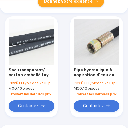
Donnez votre exigence
Sac transparent/
Pipe hydraulique à
carton emballé tuyau
aspiration d'eau en
hydraulique de
caoutchouc à haute
Prix:
$1.00/pieces >=10 pieces
Prix:
$1.00/pieces >=10 pieces
transfert d'huile
pression pour
MOQ:
10 pièces
MOQ:
10 pièces
résistant à la chaleur
applications lourdes
Trouvez les derniers prix
Trouvez les derniers prix
Contactez
Contactez