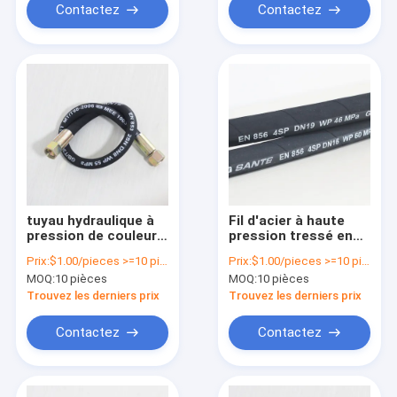
Contactez
Contactez
tuyau hydraulique à
Fil d'acier à haute
pression de couleur
pression tressé en
en matériau flexible
deux couches tuyau
Prix:
$1.00/pieces >=10 pieces
Prix:
$1.00/pieces >=10 pieces
pour haute pression
hydraulique résistant
MOQ:
10 pièces
MOQ:
10 pièces
de travail
à la corrosion
Trouvez les derniers prix
Trouvez les derniers prix
Contactez
Contactez